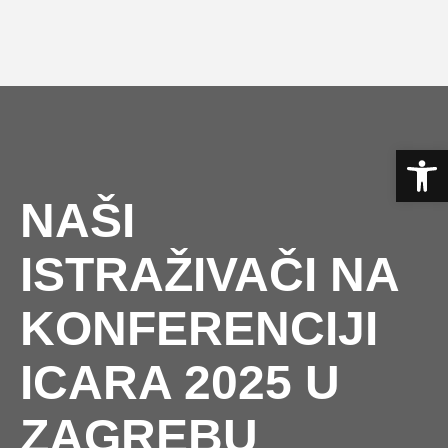
Skip
to
content
Op
NAŠI
ISTRAŽIVAČI NA
KONFERENCIJI
ICARA 2025 U
ZAGREBU