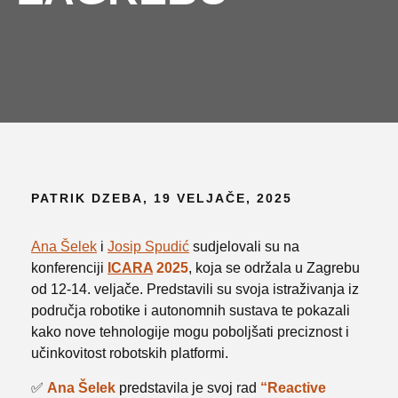
PATRIK DZEBA, 19 VELJAČE, 2025
Ana Šelek
i
Josip Spudić
sudjelovali su na
konferenciji
ICARA
2025
, koja se održala u Zagrebu
od 12-14. veljače. Predstavili su svoja istraživanja iz
područja robotike i autonomnih sustava te pokazali
kako nove tehnologije mogu poboljšati preciznost i
učinkovitost robotskih platformi.
✅
Ana Šelek
predstavila je svoj rad
“Reactive