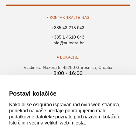
KONTAKTIRAJTE NAS
+385 43 215 043
+385 1 4610 043
info@autegra.hr
LOKACIJE
Vladimira Nazora 5, 43280 Garešnica, Croatia
8:00 - 16:00
/ Pon - Pet
Cebini 28, 10010 Buzin, Zagreb, Croatia
Postavi kolačiće
8:00 - 16:00
/ Pon - Pet
Kako bi se osigurao ispravan rad ovih web-stranica,
ponekad na vaše uređaje pohranjujemo male
podatkovne datoteke poznate pod nazivom kolačići.
Isto čini i većina velikih web-mjesta.