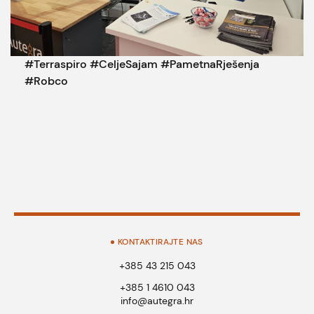
#Terraspiro #CeljeSajam #PametnaRješenja
#Robco
KONTAKTIRAJTE NAS
+385 43 215 043
+385 1 4610 043
info@autegra.hr